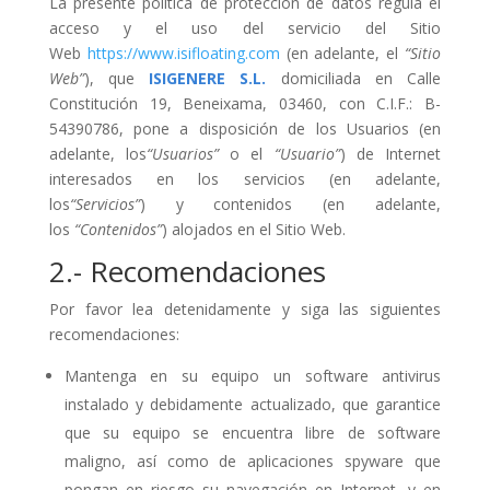
La presente política de protección de datos regula el
acceso y el uso del servicio del Sitio
Web
https://www.isifloating.com
(en adelante, el
“Sitio
Web”
), que
ISIGENERE S.L.
domiciliada en Calle
Constitución 19, Beneixama, 03460, con C.I.F.: B-
54390786, pone a disposición de los Usuarios (en
adelante, los
“Usuarios”
o el
“Usuario”
) de Internet
interesados en los servicios (en adelante,
los
“Servicios”
) y contenidos (en adelante,
los
“Contenidos”
) alojados en el Sitio Web.
2.- Recomendaciones
Por favor lea detenidamente y siga las siguientes
recomendaciones:
Mantenga en su equipo un software antivirus
instalado y debidamente actualizado, que garantice
que su equipo se encuentra libre de software
maligno, así como de aplicaciones spyware que
pongan en riesgo su navegación en Internet, y en