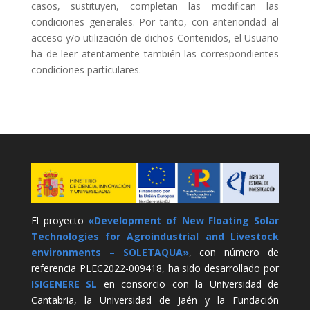
casos, sustituyen, completan las modifican las
condiciones generales. Por tanto, con anterioridad al
acceso y/o utilización de dichos Contenidos, el Usuario
ha de leer atentamente también las correspondientes
condiciones particulares.
El proyecto
«Development of New Floating Solar
Technologies for Agroindustrial and Livestock
environments – SOLETAQUA»
, con número de
referencia PLEC2022-009418, ha sido desarrollado por
ISIGENERE SL
en consorcio con la Universidad de
Cantabria, la Universidad de Jaén y la Fundación