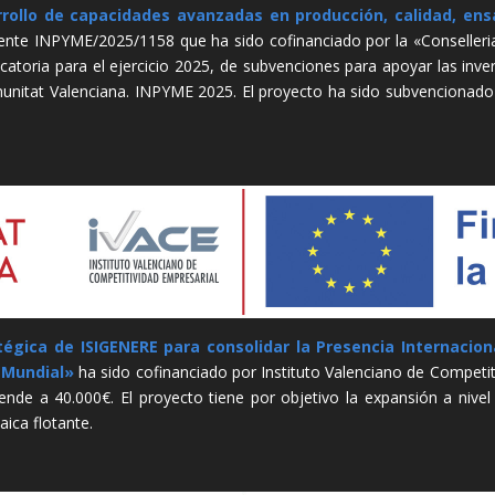
rollo de capacidades avanzadas en producción, calidad, ensa
te INPYME/2025/1158 que ha sido cofinanciado por la «Conselleria
catoria para el ejercicio 2025, de subvenciones para apoyar las inver
omunitat Valenciana. INPYME 2025. El proyecto ha sido subvenciona
égica de ISIGENERE para consolidar la Presencia Internaciona
l Mundial»
ha sido cofinanciado por Instituto Valenciano de Competit
ende a 40.000€. El proyecto tiene por objetivo la expansión a nivel
aica flotante.