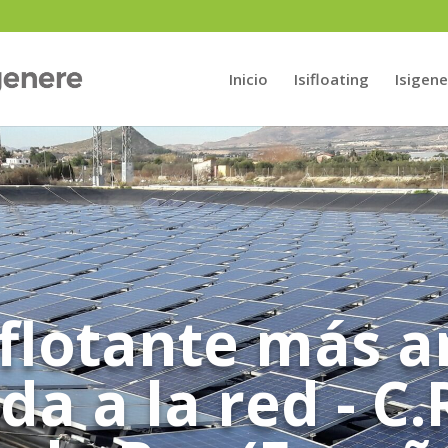
Inicio
Isifloating
Isigene
flotante más a
a a la red - C.