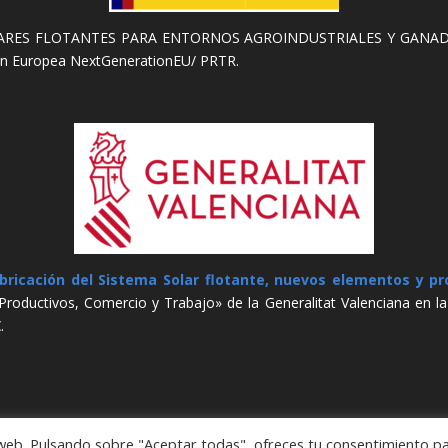
S FLOTANTES PARA ENTORNOS AGROINDUSTRIALES Y GANADEROS. 
ón Europea NextGenerationEU/ PRTR.
bricación del Sistema Solar flotante, nuevos elementos y pr
Productivos, Comercio y Trabajo» de la Generalitat Valenciana en l
.
 web. Pulsando sobre "Aceptar todas", ofreces tu consentimiento p