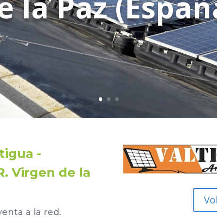
e la Paz (Españ
tigua -
R. Virgen de la
Vo
enta a la red.