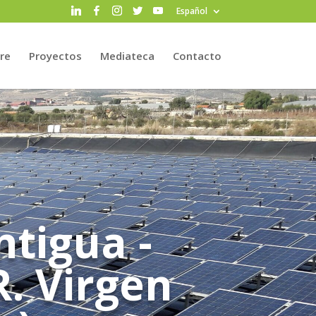
Español
re
Proyectos
Mediateca
Contacto
ntigua -
R. Virgen