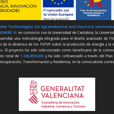
olar Technologies for Agroindustrial and Livestock environ
GENERE SL
en consorcio con la Universidad de Cantabria, la Universid
esarrollar una metodología integrada para el diseño avanzado de F
to de la dinámica de los FSPVP sobre la producción de energía y la i
ño». El proyecto ha sido seleccionado como beneficiario de la conv
sto total de
1.226.859,83€
y ha sido cofinanciado a través del Plan E
ecuperación, Transformación y Resiliencia, en la convocatoria corre