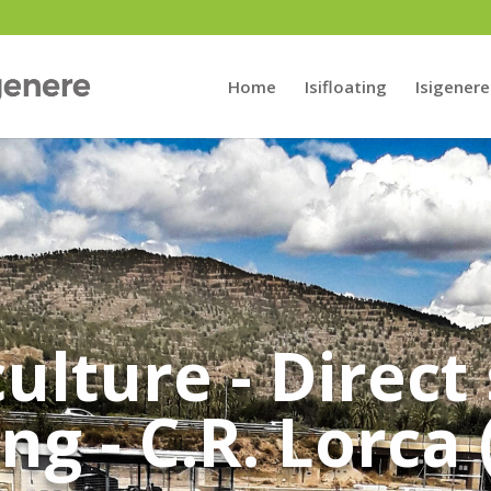
Home
Isifloating
Isigenere
ulture - Direct
g - C.R. Lorca 