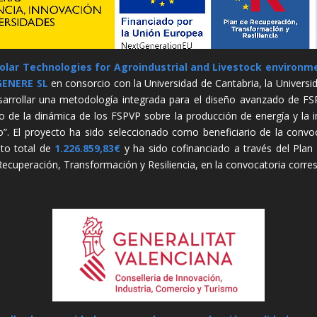
olar Technologies for Agroindustrial and Livestock environ
GENERE SL
en consorcio con la Universidad de Cantabria, la Universid
esarrollar una metodología integrada para el diseño avanzado de F
to de la dinámica de los FSPVP sobre la producción de energía y la i
ño”. El proyecto ha sido seleccionado como beneficiario de la conv
to total de
1.226.859,83€
y ha sido cofinanciado a través del Plan E
ecuperación, Transformación y Resiliencia, en la convocatoria corre