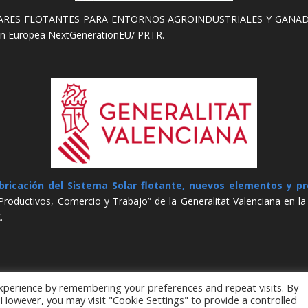
S FLOTANTES PARA ENTORNOS AGROINDUSTRIALES Y GANADEROS. 
ón Europea NextGenerationEU/ PRTR.
bricación del Sistema Solar flotante, nuevos elementos y pro
Productivos, Comercio y Trabajo” de la Generalitat Valenciana en l
.
xperience by remembering your preferences and repeat visits. By
. However, you may visit "Cookie Settings" to provide a controlled