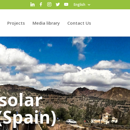
English
Projects
Media library
Contact Us
 solar
(Spain)