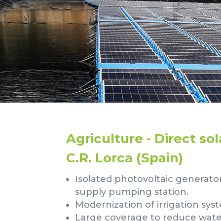
Agriculture - Direct so
C.R. Lorca (Spain)
Isolated photovoltaic generato
supply pumping station.
Modernization of irrigation sys
Large coverage to reduce wate