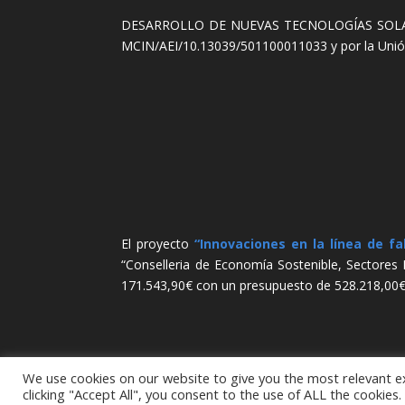
DESARROLLO DE NUEVAS TECNOLOGÍAS SOLARE
MCIN/AEI/10.13039/501100011033 y por la Uni
El proyecto
“Innovaciones en la línea de fa
“Conselleria de Economía Sostenible, Sectores 
171.543,90€ con un presupuesto de 528.218,00€
We use cookies on our website to give you the most relevant e
clicking "Accept All", you consent to the use of ALL the cookies