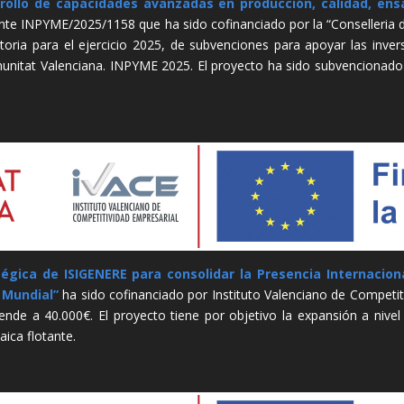
rollo de capacidades avanzadas en producción, calidad, ensa
e INPYME/2025/1158 que ha sido cofinanciado por la “Conselleria d
toria para el ejercicio 2025, de subvenciones para apoyar las invers
omunitat Valenciana. INPYME 2025. El proyecto ha sido subvenciona
égica de ISIGENERE para consolidar la Presencia Internaciona
 Mundial”
ha sido cofinanciado por Instituto Valenciano de Competit
ende a 40.000€. El proyecto tiene por objetivo la expansión a nivel
aica flotante.