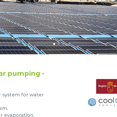
lar pumping -
r system for water
tem.
r evaporation.